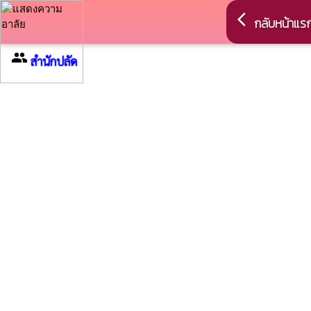
arrow_back_ios
กลับหน้าแร
group
สำนักปลัด