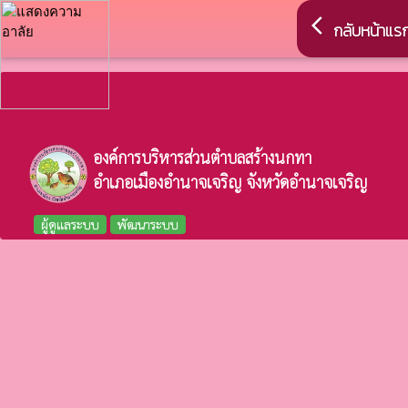
arrow_back_ios
กลับหน้าแร
องค์การบริหารส่วนตำบลสร้างนกทา
อำเภอเมืองอำนาจเจริญ จังหวัดอำนาจเจริญ
ผู้ดูแลระบบ
พัฒนาระบบ