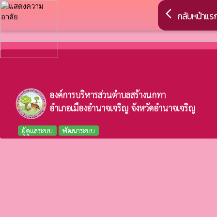
arrow_back_ios
กลับหน้าแร
องค์การบริหารส่วนตำบลสร้างนกทา
อำเภอเมืองอำนาจเจริญ จังหวัดอำนาจเจริญ
ผู้ดูแลระบบ
พัฒนาระบบ