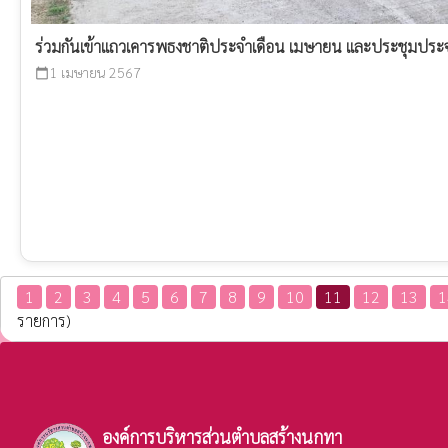
ร่วมกันเข้าแถวเคารพธงชาติประจำเดือน เมษายน และประชุมประ
1 เมษายน 2567
calendar_today
1
2
3
4
5
6
7
8
9
10
11
12
13
1
รายการ)
องค์การบริหารส่วนตำบลสร้างนกทา