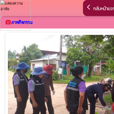
arrow_back_ios
กลับหน้าแร
camera_alt
ภาพกิจกรรม