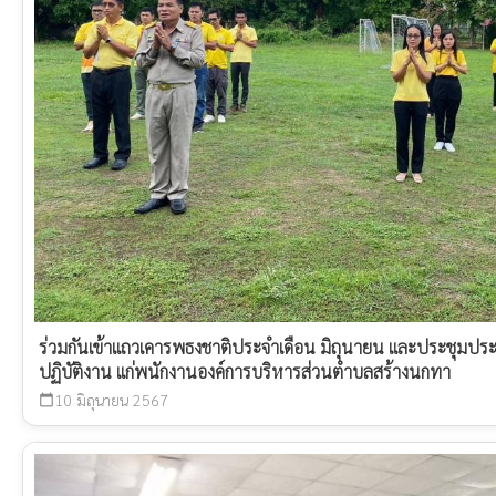
ร่วมกันเข้าแถวเคารพธงชาติประจำเดือน มิถุนายน และประชุมปร
ปฏิบัติงาน แก่พนักงานองค์การบริหารส่วนตำบลสร้างนกทา
10 มิถุนายน 2567
calendar_today