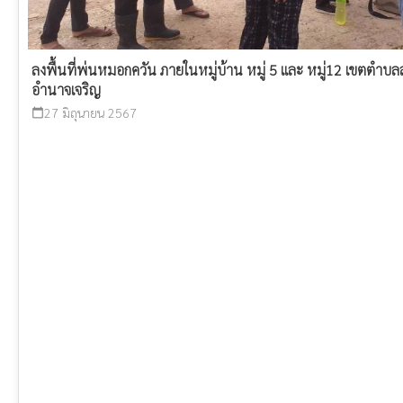
ลงพื้นที่พ่นหมอกควัน ภายในหมู่บ้าน หมู่ 5 และ หมู่12 เขตตำบล
อำนาจเจริญ
27 มิถุนายน 2567
calendar_today