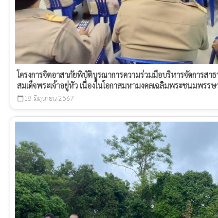
โครงการจิตอาสาภัยพิบัติบูรณาการความร่วมมือบริหารจัดการสา
สมเด็จพระเจ้าอยู่หัว เนื่องในโอกาสมหามงคลเฉลิมพระชนมพร
18 มิถุนายน 2567
calendar_today