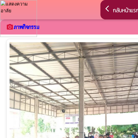
arrow_back_ios
กลับหน้าแร
camera_alt
ภาพกิจกรรม