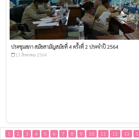
ประชุมสภา สมัยสามัญสมัยที่ 4 ครั้งที่ 2 ประจำปี 2564
13 สิงหาคม 2564
calendar_today
1
2
3
4
5
6
7
8
9
10
11
12
13
1