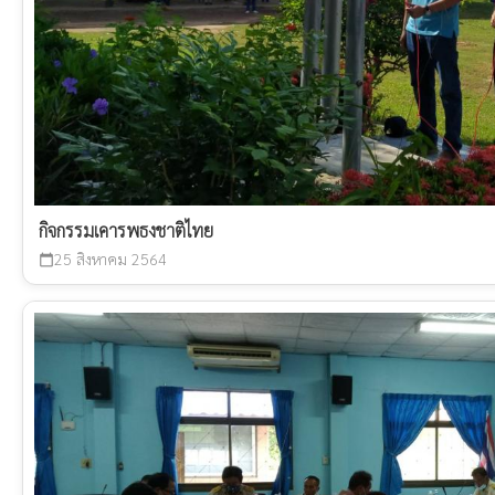
กิจกรรมเคารพธงชาติไทย
25 สิงหาคม 2564
calendar_today