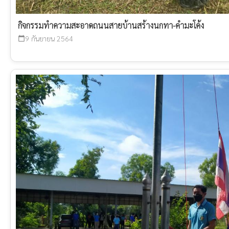
กิจกรรมทำความสะอาดถนนสายบ้านสร้างนกทา-คำมะโค้ง
9 กันยายน 2564
calendar_today